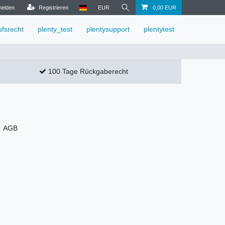
elden
Registrieren
EUR
0,00 EUR
ufsrecht
plenty_test
plentysupport
plentytest
100 Tage Rückgaberecht
AGB