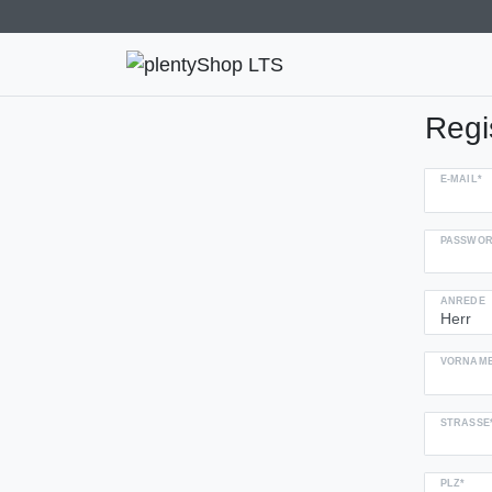
Regi
E-MAIL*
PASSWOR
ANREDE
VORNAME
STRASSE*
PLZ*