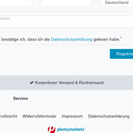
-E-MAIL
*
 bestätige ich, dass ich die
Daten­schutz­erklärung
gelesen habe.
Registri
Kostenloser Versand & Rückversand
Service
rufs­recht
Widerrufs­formular
Impressum
Daten­schutz­erklärung