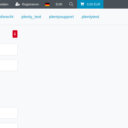
elden
Registrieren
EUR
0,00 EUR
ufsrecht
plenty_test
plentysupport
plentytest