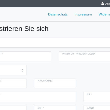
Anm
Datenschutz
Impressum
Widerr
strieren Sie sich
T*
PASSWORT WIEDERHOLEN*
*
NACHNAME*
NR.*
ORT*
LAND